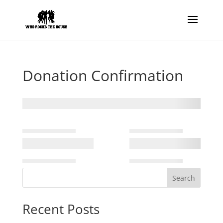
Donation Confirmation
Search
Recent Posts